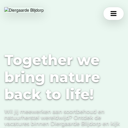
Together we
bring nature
back to life!
Wil jij meewerken aan soortbehoud en
natuurherstel wereldwijd? Ontdek de
vacatures binnen Diergaarde Blijdorp en kijk